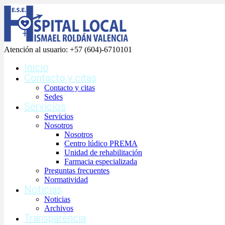
Atención al usuario:
+57 (604)-6710101
Inicio
Contacto y citas
Contacto y citas
Sedes
Servicios
Servicios
Nosotros
Nosotros
Centro lúdico PREMA
Unidad de rehabilitación
Farmacia especializada
Preguntas frecuentes
Normatividad
Noticias
Noticias
Archivos
Transparencia