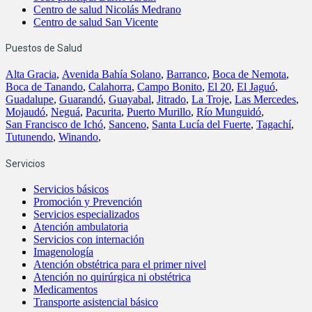
Centro de salud Nicolás Medrano
Centro de salud San Vicente
Puestos de Salud
Alta Gracia
,
Avenida Bahía Solano
,
Barranco
,
Boca de Nemota
,
Boca de Tanando
,
Calahorra
,
Campo Bonito
,
El 20
,
El Jaguó
,
Guadalupe
,
Guarandó
,
Guayabal
,
Jitrado
,
La Troje
,
Las Mercedes
,
Mojaudó
,
Neguá
,
Pacurita
,
Puerto Murillo
,
Río Munguidó
,
San Francisco de Ichó
,
Sanceno
,
Santa Lucía del Fuerte
,
Tagachí
,
Tutunendo
,
Winando
,
Servicios
Servicios básicos
Promoción y Prevención
Servicios especializados
Atención ambulatoria
Servicios con internación
Imagenología
Atención obstétrica para el primer nivel
Atención no quirúrgica ni obstétrica
Medicamentos
Transporte asistencial básico