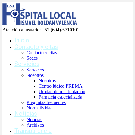
Atención al usuario:
+57 (604)-6710101
Inicio
Contacto y citas
Contacto y citas
Sedes
Servicios
Servicios
Nosotros
Nosotros
Centro lúdico PREMA
Unidad de rehabilitación
Farmacia especializada
Preguntas frecuentes
Normatividad
Noticias
Noticias
Archivos
Transparencia