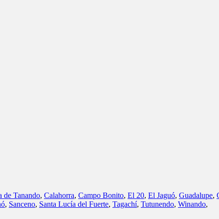
a de Tanando
,
Calahorra
,
Campo Bonito
,
El 20
,
El Jaguó
,
Guadalupe
,
hó
,
Sanceno
,
Santa Lucía del Fuerte
,
Tagachí
,
Tutunendo
,
Winando
,