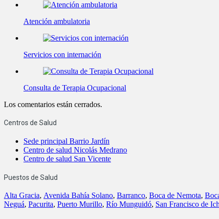
Atención ambulatoria
Servicios con internación
Consulta de Terapia Ocupacional
Los comentarios están cerrados.
Centros de Salud
Sede principal Barrio Jardín
Centro de salud Nicolás Medrano
Centro de salud San Vicente
Puestos de Salud
Alta Gracia
,
Avenida Bahía Solano
,
Barranco
,
Boca de Nemota
,
Boc
Neguá
,
Pacurita
,
Puerto Murillo
,
Río Munguidó
,
San Francisco de Ic