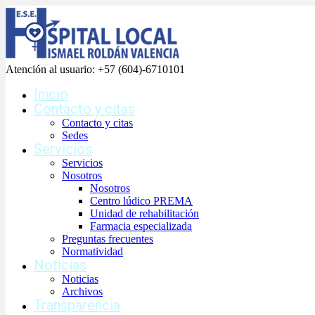
Atención al usuario:
+57 (604)-6710101
Inicio
Contacto y citas
Contacto y citas
Sedes
Servicios
Servicios
Nosotros
Nosotros
Centro lúdico PREMA
Unidad de rehabilitación
Farmacia especializada
Preguntas frecuentes
Normatividad
Noticias
Noticias
Archivos
Transparencia