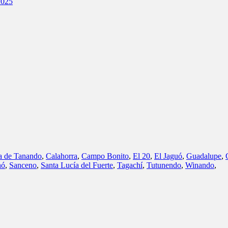
025
a de Tanando
,
Calahorra
,
Campo Bonito
,
El 20
,
El Jaguó
,
Guadalupe
,
hó
,
Sanceno
,
Santa Lucía del Fuerte
,
Tagachí
,
Tutunendo
,
Winando
,