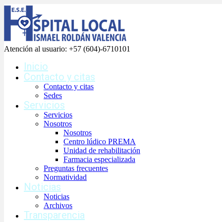
Atención al usuario:
+57 (604)-6710101
Inicio
Contacto y citas
Contacto y citas
Sedes
Servicios
Servicios
Nosotros
Nosotros
Centro lúdico PREMA
Unidad de rehabilitación
Farmacia especializada
Preguntas frecuentes
Normatividad
Noticias
Noticias
Archivos
Transparencia