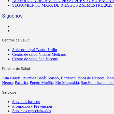
ACUERDO APROBACION PRESUPUESTO VIGENCIA 2
SEGUIMIENTO MAPA DE RIESGOS 2 SEMESTRE 2025
Síguenos
Centros de Salud
Sede principal Barrio Jardín
Centro de salud Nicolás Medrano
Centro de salud San Vicente
Puestos de Salud
Alta Gracia
,
Avenida Bahía Solano
,
Barranco
,
Boca de Nemota
,
Boc
Neguá
,
Pacurita
,
Puerto Murillo
,
Río Munguidó
,
San Francisco de Ic
Servicios
Servicios básicos
Promoción y Prevención
Servicios especializados