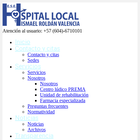
Atención al usuario:
+57 (604)-6710101
Inicio
Contacto y citas
Contacto y citas
Sedes
Servicios
Servicios
Nosotros
Nosotros
Centro lúdico PREMA
Unidad de rehabilitación
Farmacia especializada
Preguntas frecuentes
Normatividad
Noticias
Noticias
Archivos
Transparencia