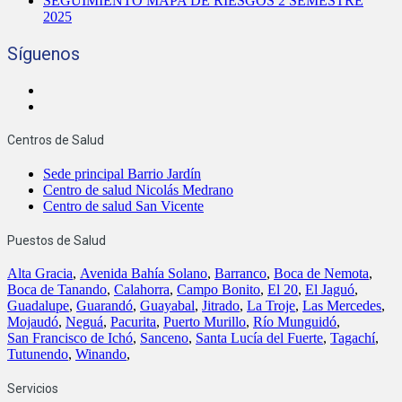
SEGUIMIENTO MAPA DE RIESGOS 2 SEMESTRE
2025
Síguenos
Centros de Salud
Sede principal Barrio Jardín
Centro de salud Nicolás Medrano
Centro de salud San Vicente
Puestos de Salud
Alta Gracia
,
Avenida Bahía Solano
,
Barranco
,
Boca de Nemota
,
Boca de Tanando
,
Calahorra
,
Campo Bonito
,
El 20
,
El Jaguó
,
Guadalupe
,
Guarandó
,
Guayabal
,
Jitrado
,
La Troje
,
Las Mercedes
,
Mojaudó
,
Neguá
,
Pacurita
,
Puerto Murillo
,
Río Munguidó
,
San Francisco de Ichó
,
Sanceno
,
Santa Lucía del Fuerte
,
Tagachí
,
Tutunendo
,
Winando
,
Servicios