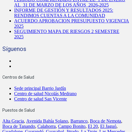
AL 31 DE MARZO DE LOS AÑOS 2026-2025
INFORME DE GESTIÓN Y RESULTADOS 2025:
RENDIMOS CUENTAS A LA COMUNIDAD
ACUERDO APROBACION PRESUPUESTO VIGENCIA
2025
SEGUIMIENTO MAPA DE RIESGOS 2 SEMESTRE
2025
Síguenos
Centros de Salud
Sede principal Barrio Jardín
Centro de salud Nicolás Medrano
Centro de salud San Vicente
Puestos de Salud
Alta Gracia
,
Avenida Bahía Solano
,
Barranco
,
Boca de Nemota
,
Boca de Tanando
,
Calahorra
,
Campo Bonito
,
El 20
,
El Jaguó
,
Guadalupe
,
Guarandó
,
Guayabal
,
Jitrado
,
La Troje
,
Las Mercedes
,