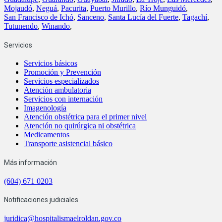
Mojaudó
,
Neguá
,
Pacurita
,
Puerto Murillo
,
Río Munguidó
,
San Francisco de Ichó
,
Sanceno
,
Santa Lucía del Fuerte
,
Tagachí
,
Tutunendo
,
Winando
,
Servicios
Servicios básicos
Promoción y Prevención
Servicios especializados
Atención ambulatoria
Servicios con internación
Imagenología
Atención obstétrica para el primer nivel
Atención no quirúrgica ni obstétrica
Medicamentos
Transporte asistencial básico
Más información
(604) 671 0203
Notificaciones judiciales
juridica@hospitalismaelroldan.gov.co