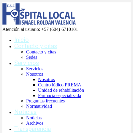
Atención al usuario:
+57 (604)-6710101
Inicio
Contacto y citas
Contacto y citas
Sedes
Servicios
Servicios
Nosotros
Nosotros
Centro lúdico PREMA
Unidad de rehabilitación
Farmacia especializada
Preguntas frecuentes
Normatividad
Noticias
Noticias
Archivos
Transparencia