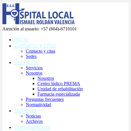
Atención al usuario:
+57 (604)-6710101
Inicio
Contacto y citas
Contacto y citas
Sedes
Servicios
Servicios
Nosotros
Nosotros
Centro lúdico PREMA
Unidad de rehabilitación
Farmacia especializada
Preguntas frecuentes
Normatividad
Noticias
Noticias
Archivos
Transparencia