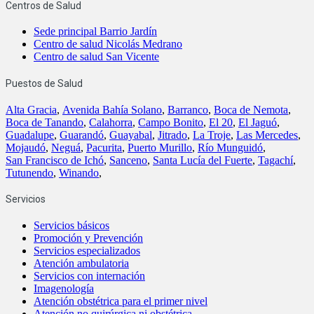
Centros de Salud
Sede principal Barrio Jardín
Centro de salud Nicolás Medrano
Centro de salud San Vicente
Puestos de Salud
Alta Gracia
,
Avenida Bahía Solano
,
Barranco
,
Boca de Nemota
,
Boca de Tanando
,
Calahorra
,
Campo Bonito
,
El 20
,
El Jaguó
,
Guadalupe
,
Guarandó
,
Guayabal
,
Jitrado
,
La Troje
,
Las Mercedes
,
Mojaudó
,
Neguá
,
Pacurita
,
Puerto Murillo
,
Río Munguidó
,
San Francisco de Ichó
,
Sanceno
,
Santa Lucía del Fuerte
,
Tagachí
,
Tutunendo
,
Winando
,
Servicios
Servicios básicos
Promoción y Prevención
Servicios especializados
Atención ambulatoria
Servicios con internación
Imagenología
Atención obstétrica para el primer nivel
Atención no quirúrgica ni obstétrica