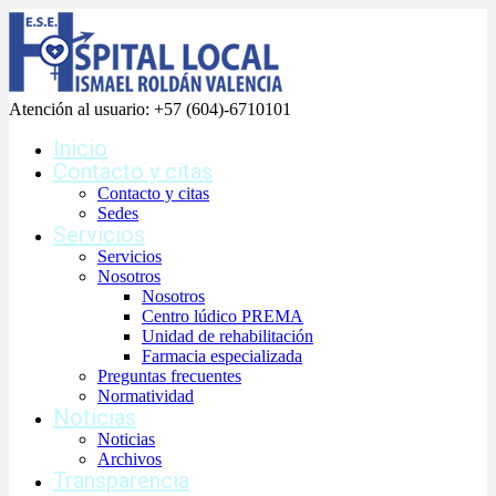
Atención al usuario:
+57 (604)-6710101
Inicio
Contacto y citas
Contacto y citas
Sedes
Servicios
Servicios
Nosotros
Nosotros
Centro lúdico PREMA
Unidad de rehabilitación
Farmacia especializada
Preguntas frecuentes
Normatividad
Noticias
Noticias
Archivos
Transparencia