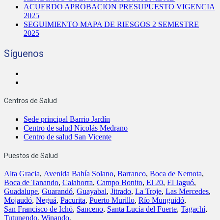
ACUERDO APROBACION PRESUPUESTO VIGENCIA
2025
SEGUIMIENTO MAPA DE RIESGOS 2 SEMESTRE
2025
Síguenos
Centros de Salud
Sede principal Barrio Jardín
Centro de salud Nicolás Medrano
Centro de salud San Vicente
Puestos de Salud
Alta Gracia
,
Avenida Bahía Solano
,
Barranco
,
Boca de Nemota
,
Boca de Tanando
,
Calahorra
,
Campo Bonito
,
El 20
,
El Jaguó
,
Guadalupe
,
Guarandó
,
Guayabal
,
Jitrado
,
La Troje
,
Las Mercedes
,
Mojaudó
,
Neguá
,
Pacurita
,
Puerto Murillo
,
Río Munguidó
,
San Francisco de Ichó
,
Sanceno
,
Santa Lucía del Fuerte
,
Tagachí
,
Tutunendo
,
Winando
,