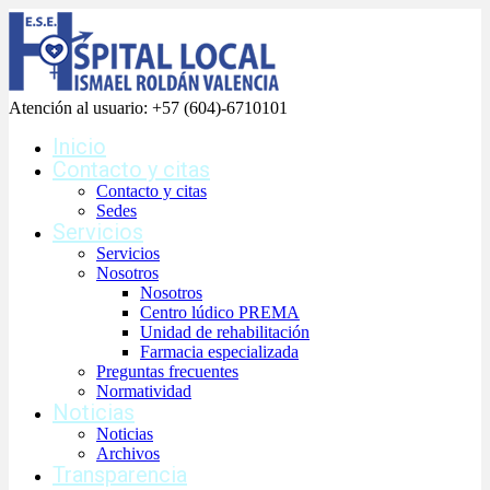
Atención al usuario:
+57 (604)-6710101
Inicio
Contacto y citas
Contacto y citas
Sedes
Servicios
Servicios
Nosotros
Nosotros
Centro lúdico PREMA
Unidad de rehabilitación
Farmacia especializada
Preguntas frecuentes
Normatividad
Noticias
Noticias
Archivos
Transparencia