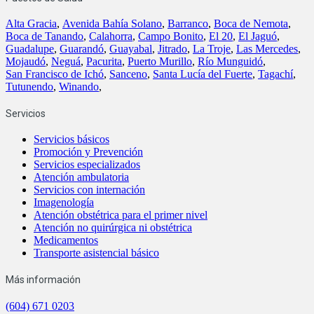
Alta Gracia
,
Avenida Bahía Solano
,
Barranco
,
Boca de Nemota
,
Boca de Tanando
,
Calahorra
,
Campo Bonito
,
El 20
,
El Jaguó
,
Guadalupe
,
Guarandó
,
Guayabal
,
Jitrado
,
La Troje
,
Las Mercedes
,
Mojaudó
,
Neguá
,
Pacurita
,
Puerto Murillo
,
Río Munguidó
,
San Francisco de Ichó
,
Sanceno
,
Santa Lucía del Fuerte
,
Tagachí
,
Tutunendo
,
Winando
,
Servicios
Servicios básicos
Promoción y Prevención
Servicios especializados
Atención ambulatoria
Servicios con internación
Imagenología
Atención obstétrica para el primer nivel
Atención no quirúrgica ni obstétrica
Medicamentos
Transporte asistencial básico
Más información
(604) 671 0203