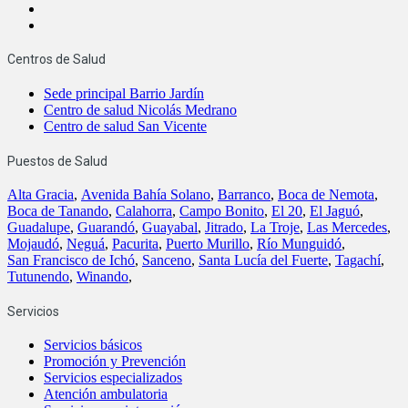
Centros de Salud
Sede principal Barrio Jardín
Centro de salud Nicolás Medrano
Centro de salud San Vicente
Puestos de Salud
Alta Gracia
,
Avenida Bahía Solano
,
Barranco
,
Boca de Nemota
,
Boca de Tanando
,
Calahorra
,
Campo Bonito
,
El 20
,
El Jaguó
,
Guadalupe
,
Guarandó
,
Guayabal
,
Jitrado
,
La Troje
,
Las Mercedes
,
Mojaudó
,
Neguá
,
Pacurita
,
Puerto Murillo
,
Río Munguidó
,
San Francisco de Ichó
,
Sanceno
,
Santa Lucía del Fuerte
,
Tagachí
,
Tutunendo
,
Winando
,
Servicios
Servicios básicos
Promoción y Prevención
Servicios especializados
Atención ambulatoria