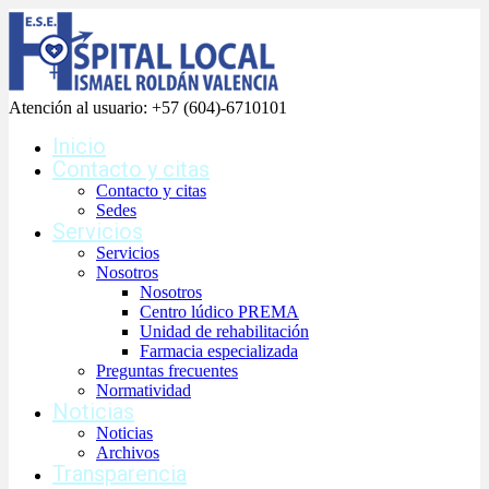
Atención al usuario:
+57 (604)-6710101
Inicio
Contacto y citas
Contacto y citas
Sedes
Servicios
Servicios
Nosotros
Nosotros
Centro lúdico PREMA
Unidad de rehabilitación
Farmacia especializada
Preguntas frecuentes
Normatividad
Noticias
Noticias
Archivos
Transparencia