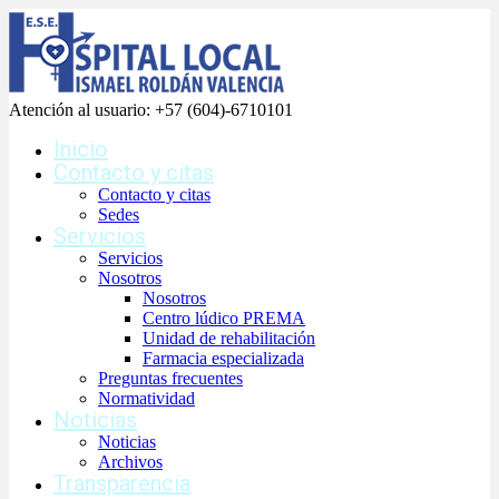
Atención al usuario:
+57 (604)-6710101
Inicio
Contacto y citas
Contacto y citas
Sedes
Servicios
Servicios
Nosotros
Nosotros
Centro lúdico PREMA
Unidad de rehabilitación
Farmacia especializada
Preguntas frecuentes
Normatividad
Noticias
Noticias
Archivos
Transparencia