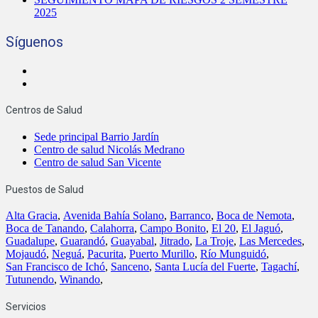
2025
Síguenos
Centros de Salud
Sede principal Barrio Jardín
Centro de salud Nicolás Medrano
Centro de salud San Vicente
Puestos de Salud
Alta Gracia
,
Avenida Bahía Solano
,
Barranco
,
Boca de Nemota
,
Boca de Tanando
,
Calahorra
,
Campo Bonito
,
El 20
,
El Jaguó
,
Guadalupe
,
Guarandó
,
Guayabal
,
Jitrado
,
La Troje
,
Las Mercedes
,
Mojaudó
,
Neguá
,
Pacurita
,
Puerto Murillo
,
Río Munguidó
,
San Francisco de Ichó
,
Sanceno
,
Santa Lucía del Fuerte
,
Tagachí
,
Tutunendo
,
Winando
,
Servicios