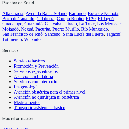
Puestos de Salud
Alta Gracia
,
Avenida Bahía Solano
,
Barranco
,
Boca de Nemota
,
Boca de Tanando
,
Calahorra
,
Campo Bonito
,
El 20
,
El Jaguó
,
Guadalupe
,
Guarandó
,
Guayabal
,
Jitrado
,
La Troje
,
Las Mercedes
,
Mojaudó
,
Neguá
,
Pacurita
,
Puerto Murillo
,
Río Munguidó
,
San Francisco de Ichó
,
Sanceno
,
Santa Lucía del Fuerte
,
Tagachí
,
Tutunendo
,
Winando
,
Servicios
Servicios básicos
Promoción y Prevención
Servicios especializados
Atención ambulatoria
Servicios con internación
Imagenología
Atención obstétrica para el primer nivel
Atención no quirúrgica ni obstétrica
Medicamentos
Transporte asistencial básico
Más información