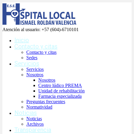
Atención al usuario:
+57 (604)-6710101
Inicio
Contacto y citas
Contacto y citas
Sedes
Servicios
Servicios
Nosotros
Nosotros
Centro lúdico PREMA
Unidad de rehabilitación
Farmacia especializada
Preguntas frecuentes
Normatividad
Noticias
Noticias
Archivos
Transparencia