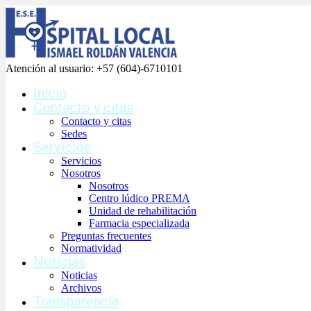
Atención al usuario:
+57 (604)-6710101
Inicio
Contacto y citas
Contacto y citas
Sedes
Servicios
Servicios
Nosotros
Nosotros
Centro lúdico PREMA
Unidad de rehabilitación
Farmacia especializada
Preguntas frecuentes
Normatividad
Noticias
Noticias
Archivos
Transparencia