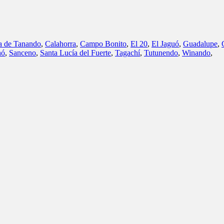
a de Tanando
,
Calahorra
,
Campo Bonito
,
El 20
,
El Jaguó
,
Guadalupe
,
hó
,
Sanceno
,
Santa Lucía del Fuerte
,
Tagachí
,
Tutunendo
,
Winando
,