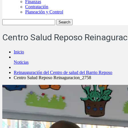
Finanzas
Contratación
Planeación y Control
Centro Salud Reposo Reinagura
Inicio
Noticias
Reinauguración del Centro de salud del Barrio Reposo
Centro Salud Reposo Reinaguracion_2758