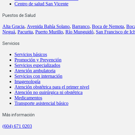
Centro de salud San Vicente
Puestos de Salud
Alta Gracia
,
Avenida Bahía Solano
,
Barranco
,
Boca de Nemota
,
Boc
Neguá
,
Pacurita
,
Puerto Murillo
,
Río Munguidó
,
San Francisco de Ic
Servicios
Servicios básicos
Promoción y Prevención
Servicios especializados
Atención ambulatoria
Servicios con internación
Imagenología
Atención obstétrica para el primer nivel
Atención no quirúrgica ni obstétrica
Medicamentos
Transporte asistencial básico
Más información
(604) 671 0203