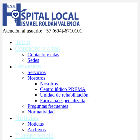
Atención al usuario:
+57 (604)-6710101
Inicio
Contacto y citas
Contacto y citas
Sedes
Servicios
Servicios
Nosotros
Nosotros
Centro lúdico PREMA
Unidad de rehabilitación
Farmacia especializada
Preguntas frecuentes
Normatividad
Noticias
Noticias
Archivos
Transparencia