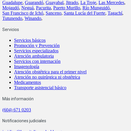
Guadalupe
,
Guarandó
,
Guayabal
,
Jitrado
,
La Troje
,
Las Mercedes
,
Mojaudó
,
Neguá
,
Pacurita
,
Puerto Murillo
,
Río Munguidó
,
San Francisco de Ichó
,
Sanceno
,
Santa Lucía del Fuerte
,
Tagachí
,
Tutunendo
,
Winando
,
Servicios
Servicios básicos
Promoción y Prevención
Servicios especializados
Atención ambulatoria
Servicios con internación
Imagenología
Atención obstétrica para el primer nivel
Atención no quirúrgica ni obstétrica
Medicamentos
Transporte asistencial básico
Más información
(604) 671 0203
Notificaciones judiciales