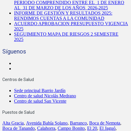
PERIODO COMPRENDIDO ENTRE EL 1 DE ENERO
AL 31 DE MARZO DE LOS AÑOS 2026-2025
INFORME DE GESTIÓN Y RESULTADOS 2025:
RENDIMOS CUENTAS A LA COMUNIDAD
ACUERDO APROBACION PRESUPUESTO VIGENCIA
2025
SEGUIMIENTO MAPA DE RIESGOS 2 SEMESTRE
2025
Síguenos
Centros de Salud
Sede principal Barrio Jardín
Centro de salud Nicolás Medrano
Centro de salud San Vicente
Puestos de Salud
Alta Gracia
,
Avenida Bahía Solano
,
Barranco
,
Boca de Nemota
,
Boca de Tanando
,
Calahorra
,
Campo Bonito
,
El 20
,
El Jaguó
,