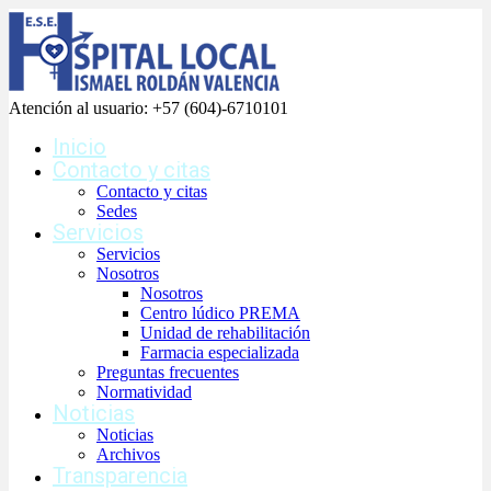
Atención al usuario:
+57 (604)-6710101
Inicio
Contacto y citas
Contacto y citas
Sedes
Servicios
Servicios
Nosotros
Nosotros
Centro lúdico PREMA
Unidad de rehabilitación
Farmacia especializada
Preguntas frecuentes
Normatividad
Noticias
Noticias
Archivos
Transparencia