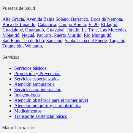
Puestos de Salud
Alta Gracia
,
Avenida Bahía Solano
,
Barranco
,
Boca de Nemota
,
Boca de Tanando
,
Calahorra
,
Campo Bonito
,
El 20
,
El Jaguó
,
Guadalupe
,
Guarandó
,
Guayabal
,
Jitrado
,
La Troje
,
Las Mercedes
,
Mojaudó
,
Neguá
,
Pacurita
,
Puerto Murillo
,
Río Munguidó
,
San Francisco de Ichó
,
Sanceno
,
Santa Lucía del Fuerte
,
Tagachí
,
Tutunendo
,
Winando
,
Servicios
Servicios básicos
Promoción y Prevención
Servicios especializados
Atención ambulatoria
Servicios con internación
Imagenología
Atención obstétrica para el primer nivel
Atención no quirúrgica ni obstétrica
Medicamentos
Transporte asistencial básico
Más información