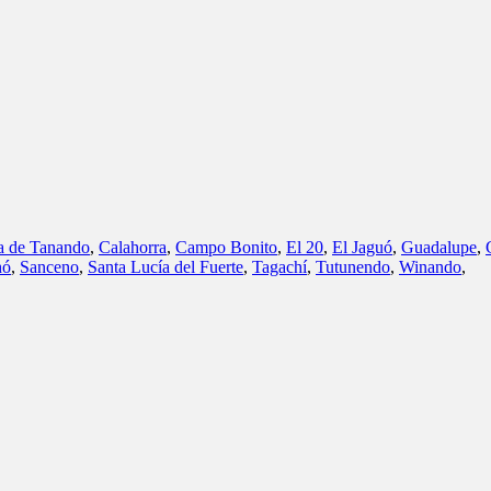
a de Tanando
,
Calahorra
,
Campo Bonito
,
El 20
,
El Jaguó
,
Guadalupe
,
hó
,
Sanceno
,
Santa Lucía del Fuerte
,
Tagachí
,
Tutunendo
,
Winando
,