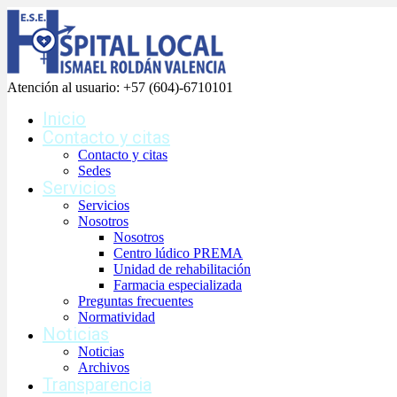
Atención al usuario:
+57 (604)-6710101
Inicio
Contacto y citas
Contacto y citas
Sedes
Servicios
Servicios
Nosotros
Nosotros
Centro lúdico PREMA
Unidad de rehabilitación
Farmacia especializada
Preguntas frecuentes
Normatividad
Noticias
Noticias
Archivos
Transparencia