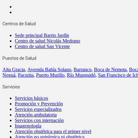
Centros de Salud
Sede principal Barrio Jardín
Centro de salud Nicolás Medrano
Centro de salud San Vicente
Puestos de Salud
Alta Gracia
,
Avenida Bahía Solano
,
Barranco
,
Boca de Nemota
,
Boc
Neguá
,
Pacurita
,
Puerto Murillo
,
Río Munguidó
,
San Francisco de Ic
Servicios
Servicios básicos
Promoción y Prevención
Servicios especializados
Atención ambulatoria
Servicios con internación
Imagenología
Atención obstétrica para el primer nivel
Atención no quirúrgica ni obstétrica