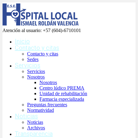
Atención al usuario:
+57 (604)-6710101
Inicio
Contacto y citas
Contacto y citas
Sedes
Servicios
Servicios
Nosotros
Nosotros
Centro lúdico PREMA
Unidad de rehabilitación
Farmacia especializada
Preguntas frecuentes
Normatividad
Noticias
Noticias
Archivos
Transparencia