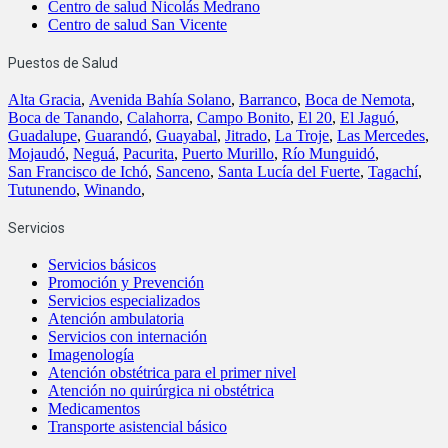
Centro de salud Nicolás Medrano
Centro de salud San Vicente
Puestos de Salud
Alta Gracia
,
Avenida Bahía Solano
,
Barranco
,
Boca de Nemota
,
Boca de Tanando
,
Calahorra
,
Campo Bonito
,
El 20
,
El Jaguó
,
Guadalupe
,
Guarandó
,
Guayabal
,
Jitrado
,
La Troje
,
Las Mercedes
,
Mojaudó
,
Neguá
,
Pacurita
,
Puerto Murillo
,
Río Munguidó
,
San Francisco de Ichó
,
Sanceno
,
Santa Lucía del Fuerte
,
Tagachí
,
Tutunendo
,
Winando
,
Servicios
Servicios básicos
Promoción y Prevención
Servicios especializados
Atención ambulatoria
Servicios con internación
Imagenología
Atención obstétrica para el primer nivel
Atención no quirúrgica ni obstétrica
Medicamentos
Transporte asistencial básico