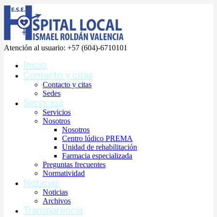
Atención al usuario:
+57 (604)-6710101
Inicio
Contacto y citas
Contacto y citas
Sedes
Servicios
Servicios
Nosotros
Nosotros
Centro lúdico PREMA
Unidad de rehabilitación
Farmacia especializada
Preguntas frecuentes
Normatividad
Noticias
Noticias
Archivos
Transparencia