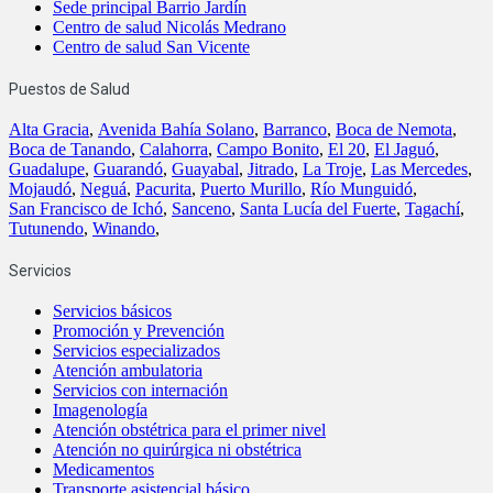
Sede principal Barrio Jardín
Centro de salud Nicolás Medrano
Centro de salud San Vicente
Puestos de Salud
Alta Gracia
,
Avenida Bahía Solano
,
Barranco
,
Boca de Nemota
,
Boca de Tanando
,
Calahorra
,
Campo Bonito
,
El 20
,
El Jaguó
,
Guadalupe
,
Guarandó
,
Guayabal
,
Jitrado
,
La Troje
,
Las Mercedes
,
Mojaudó
,
Neguá
,
Pacurita
,
Puerto Murillo
,
Río Munguidó
,
San Francisco de Ichó
,
Sanceno
,
Santa Lucía del Fuerte
,
Tagachí
,
Tutunendo
,
Winando
,
Servicios
Servicios básicos
Promoción y Prevención
Servicios especializados
Atención ambulatoria
Servicios con internación
Imagenología
Atención obstétrica para el primer nivel
Atención no quirúrgica ni obstétrica
Medicamentos
Transporte asistencial básico